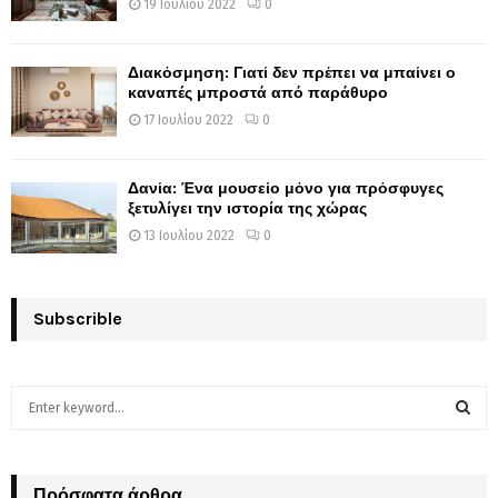
19 Ιουλίου 2022
0
Διακόσμηση: Γιατί δεν πρέπει να μπαίνει ο
καναπές μπροστά από παράθυρο
17 Ιουλίου 2022
0
Δανία: Ένα μουσείο μόνο για πρόσφυγες
ξετυλίγει την ιστορία της χώρας
13 Ιουλίου 2022
0
Subscrible
S
e
a
S
r
c
Πρόσφατα άρθρα
E