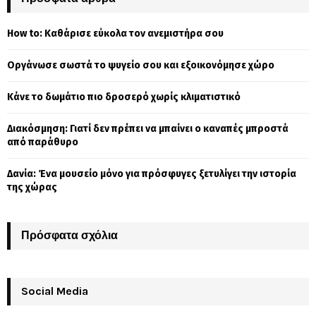
h
f
A
How to: Καθάρισε εύκολα τον ανεμιστήρα σου
o
r
R
Οργάνωσε σωστά το ψυγείο σου και εξοικονόμησε χώρο
:
C
Κάνε το δωμάτιο πιο δροσερό χωρίς κλιματιστικό
H
Διακόσμηση: Γιατί δεν πρέπει να μπαίνει ο καναπές μπροστά
από παράθυρο
Δανία: Ένα μουσείο μόνο για πρόσφυγες ξετυλίγει την ιστορία
της χώρας
Πρόσφατα σχόλια
Social Media