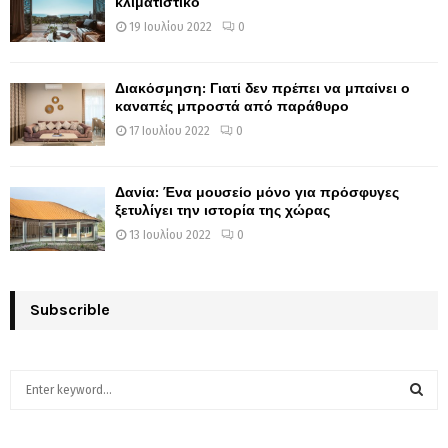
κλιματιστικό
19 Ιουλίου 2022
0
Διακόσμηση: Γιατί δεν πρέπει να μπαίνει ο
καναπές μπροστά από παράθυρο
17 Ιουλίου 2022
0
Δανία: Ένα μουσείο μόνο για πρόσφυγες
ξετυλίγει την ιστορία της χώρας
13 Ιουλίου 2022
0
Subscrible
S
e
a
S
r