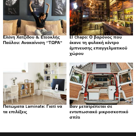
Ελένη Χατζίδου & Ετεοκλής
El Chapo: Ο βαρόνος που
Παύλου: Ανακαίνιση ‘’ΤΩΡΑ”
έκανε τη φυλακή κέντρο
έμπνευσης επαγγελματικού
χώρου
Πατώματα Laminate: Γιατί να
Βαν μετατρέπεται σε
τα επιλέξεις
εντυπωσιακό μικροσκοπικό
σπίτι