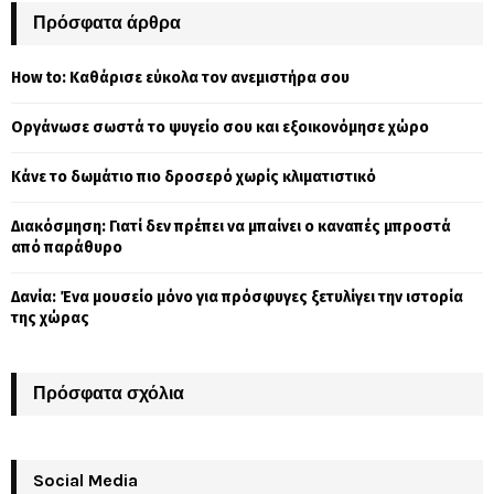
c
Πρόσφατα άρθρα
E
h
f
A
How to: Καθάρισε εύκολα τον ανεμιστήρα σου
o
r
R
Οργάνωσε σωστά το ψυγείο σου και εξοικονόμησε χώρο
:
C
Κάνε το δωμάτιο πιο δροσερό χωρίς κλιματιστικό
H
Διακόσμηση: Γιατί δεν πρέπει να μπαίνει ο καναπές μπροστά
από παράθυρο
Δανία: Ένα μουσείο μόνο για πρόσφυγες ξετυλίγει την ιστορία
της χώρας
Πρόσφατα σχόλια
Social Media