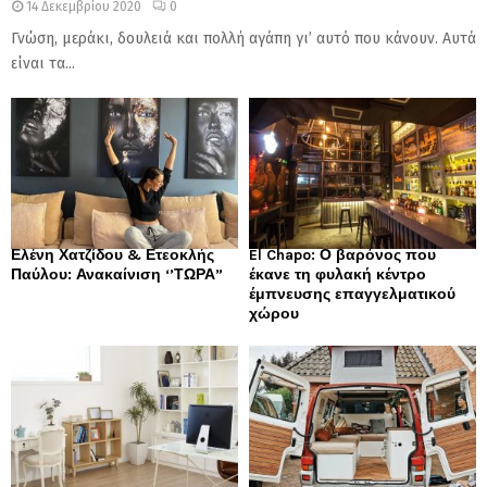
14 Δεκεμβρίου 2020
0
Γνώση, μεράκι, δουλειά και πολλή αγάπη γι’ αυτό που κάνουν. Αυτά
είναι τα...
Ελένη Χατζίδου & Ετεοκλής
El Chapo: Ο βαρόνος που
Παύλου: Ανακαίνιση ‘’ΤΩΡΑ”
έκανε τη φυλακή κέντρο
έμπνευσης επαγγελματικού
χώρου