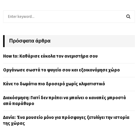
S
e
a
S
r
c
Πρόσφατα άρθρα
E
h
f
A
How to: Καθάρισε εύκολα τον ανεμιστήρα σου
o
r
R
Οργάνωσε σωστά το ψυγείο σου και εξοικονόμησε χώρο
:
C
Κάνε το δωμάτιο πιο δροσερό χωρίς κλιματιστικό
H
Διακόσμηση: Γιατί δεν πρέπει να μπαίνει ο καναπές μπροστά
από παράθυρο
Δανία: Ένα μουσείο μόνο για πρόσφυγες ξετυλίγει την ιστορία
της χώρας