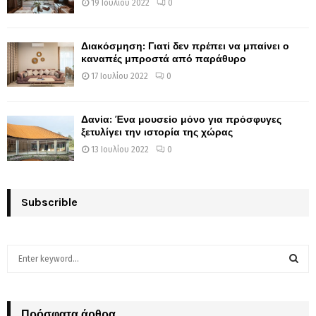
19 Ιουλίου 2022
0
Διακόσμηση: Γιατί δεν πρέπει να μπαίνει ο
καναπές μπροστά από παράθυρο
17 Ιουλίου 2022
0
Δανία: Ένα μουσείο μόνο για πρόσφυγες
ξετυλίγει την ιστορία της χώρας
13 Ιουλίου 2022
0
Subscrible
S
e
a
S
r
c
Πρόσφατα άρθρα
E