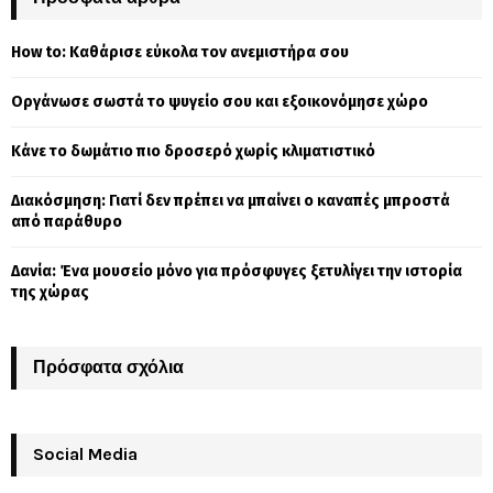
h
f
A
How to: Καθάρισε εύκολα τον ανεμιστήρα σου
o
r
R
Οργάνωσε σωστά το ψυγείο σου και εξοικονόμησε χώρο
:
C
Κάνε το δωμάτιο πιο δροσερό χωρίς κλιματιστικό
H
Διακόσμηση: Γιατί δεν πρέπει να μπαίνει ο καναπές μπροστά
από παράθυρο
Δανία: Ένα μουσείο μόνο για πρόσφυγες ξετυλίγει την ιστορία
της χώρας
Πρόσφατα σχόλια
Social Media