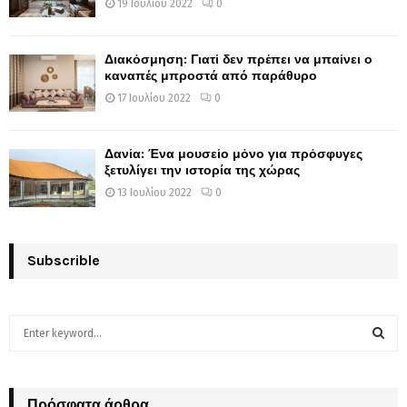
19 Ιουλίου 2022
0
Διακόσμηση: Γιατί δεν πρέπει να μπαίνει ο
καναπές μπροστά από παράθυρο
17 Ιουλίου 2022
0
Δανία: Ένα μουσείο μόνο για πρόσφυγες
ξετυλίγει την ιστορία της χώρας
13 Ιουλίου 2022
0
Subscrible
S
e
a
S
r
c
Πρόσφατα άρθρα
E