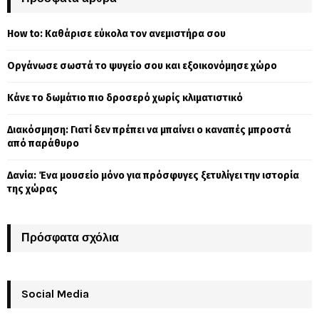
h
f
A
How to: Καθάρισε εύκολα τον ανεμιστήρα σου
o
r
R
Οργάνωσε σωστά το ψυγείο σου και εξοικονόμησε χώρο
:
C
Κάνε το δωμάτιο πιο δροσερό χωρίς κλιματιστικό
H
Διακόσμηση: Γιατί δεν πρέπει να μπαίνει ο καναπές μπροστά
από παράθυρο
Δανία: Ένα μουσείο μόνο για πρόσφυγες ξετυλίγει την ιστορία
της χώρας
Πρόσφατα σχόλια
Social Media