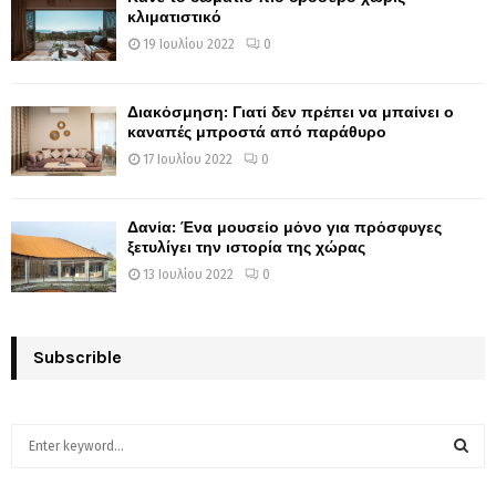
κλιματιστικό
19 Ιουλίου 2022
0
Διακόσμηση: Γιατί δεν πρέπει να μπαίνει ο
καναπές μπροστά από παράθυρο
17 Ιουλίου 2022
0
Δανία: Ένα μουσείο μόνο για πρόσφυγες
ξετυλίγει την ιστορία της χώρας
13 Ιουλίου 2022
0
Subscrible
S
e
a
S