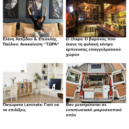
Ελένη Χατζίδου & Ετεοκλής
El Chapo: Ο βαρόνος που
Παύλου: Ανακαίνιση ‘’ΤΩΡΑ”
έκανε τη φυλακή κέντρο
έμπνευσης επαγγελματικού
χώρου
Πατώματα Laminate: Γιατί να
Βαν μετατρέπεται σε
τα επιλέξεις
εντυπωσιακό μικροσκοπικό
σπίτι