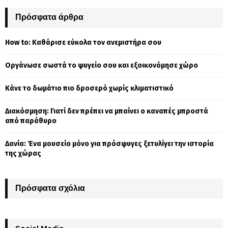
r
c
Πρόσφατα άρθρα
E
h
f
A
How to: Καθάρισε εύκολα τον ανεμιστήρα σου
o
r
R
Οργάνωσε σωστά το ψυγείο σου και εξοικονόμησε χώρο
:
C
Κάνε το δωμάτιο πιο δροσερό χωρίς κλιματιστικό
H
Διακόσμηση: Γιατί δεν πρέπει να μπαίνει ο καναπές μπροστά
από παράθυρο
Δανία: Ένα μουσείο μόνο για πρόσφυγες ξετυλίγει την ιστορία
της χώρας
Πρόσφατα σχόλια