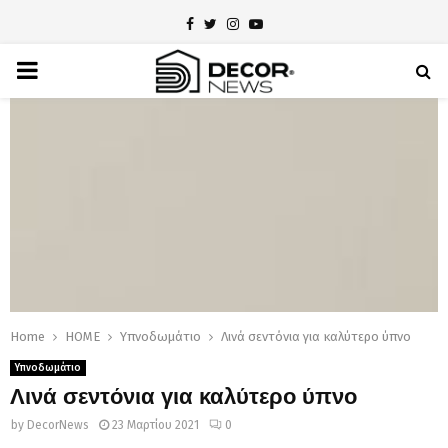
Facebook
Twitter
Instagram
Youtube
PRIMARY
MENU
Home
HOME
Υπνοδωμάτιο
Λινά σεντόνια για καλύτερο ύπνο
Υπνοδωμάτιο
Λινά σεντόνια για καλύτερο ύπνο
by
DecorNews
23 Μαρτίου 2021
0