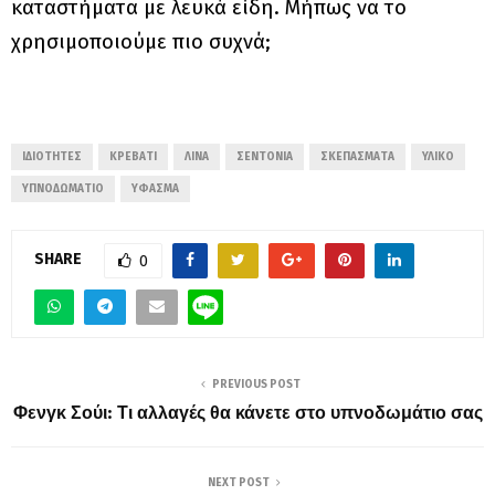
καταστήματα με λευκά είδη. Μήπως να το
χρησιμοποιούμε πιο συχνά;
ΙΔΙΌΤΗΤΕΣ
ΚΡΕΒΆΤΙ
ΛΙΝΆ
ΣΕΝΤΌΝΙΑ
ΣΚΕΠΆΣΜΑΤΑ
ΥΛΙΚΌ
ΥΠΝΟΔΩΜΆΤΙΟ
ΎΦΑΣΜΑ
SHARE
0
PREVIOUS POST
Φενγκ Σούι: Τι αλλαγές θα κάνετε στο υπνοδωμάτιο σας
NEXT POST